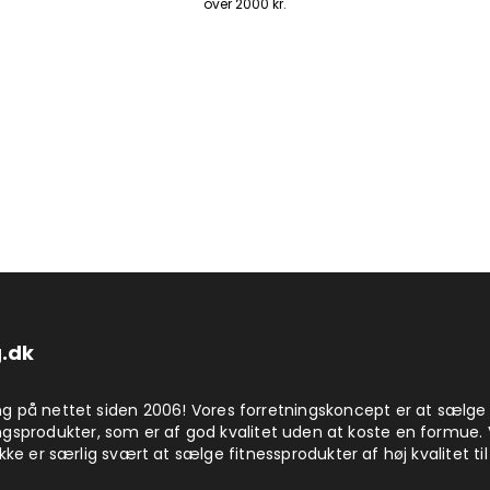
over 2000 kr.
.dk
på nettet siden 2006! Vores forretningskoncept er at sælge
produkter, som er af god kvalitet uden at koste en formue. 
kke er særlig svært at sælge fitnessprodukter af høj kvalitet til