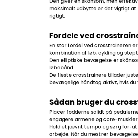
Den giver en skånsom, men effektiv
maksimalt udbytte er det vigtigt at 
rigtigt.
Fordele ved crosstrain
En stor fordel ved crosstraineren 
kombination af løb, cykling og stept
Den elliptiske bevægelse er skånso
løbebånd.
De fleste crosstrainere tillader jus
bevægelige håndtag aktivt, hvis du
Sådan bruger du cross
Placer fødderne solidt på pedalern
engagere armene og core-muskler
Hold et jævnt tempo og sørg for, a
arbejde. Når du mestrer bevægelsen