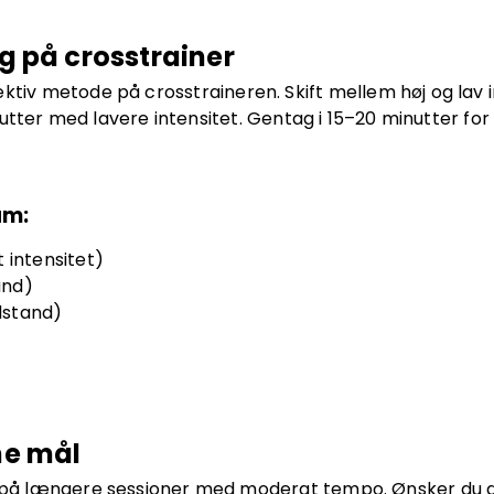
g på crosstrainer
tiv metode på crosstraineren. Skift mellem høj og lav in
tter med lavere intensitet. Gentag i 15–20 minutter for 
am:
 intensitet)
and)
odstand)
ne mål
ts på længere sessioner med moderat tempo. Ønsker du a