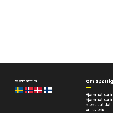
Om Sportig
Hjemmetræning 
hjemmetrænings
mener, at det i
en lav pris.