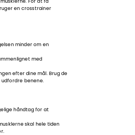
musklerne. For at få
bruger en crosstrainer
ægelsen minder om en
 sammenlignet med
ngen efter dine mål. Brug de
t udfordre benene.
elige håndtag for at
usklerne skal hele tiden
r.