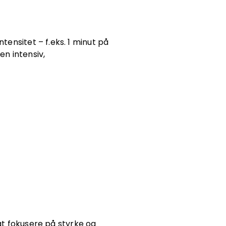
tensitet – f.eks. 1 minut på
en intensiv,
t fokusere på styrke og