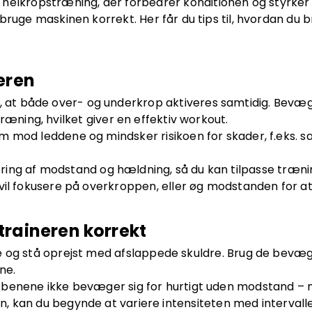
 helkropstræning, der forbedrer konditionen og styrker 
bruge maskinen korrekt. Her får du tips til, hvordan du 
eren
er, at både over- og underkrop aktiveres samtidig. Bev
ræning, hvilket giver en effektiv workout.
m mod leddene og mindsker risikoen for skader, f.eks.
tering af modstand og hældning, så du kan tilpasse træni
 vil fokusere på overkroppen, eller øg modstanden for a
traineren korrekt
e og stå oprejst med afslappede skuldre. Brug de bevæg
ne.
t benene ikke bevæger sig for hurtigt uden modstand – m
, kan du begynde at variere intensiteten med intervalle