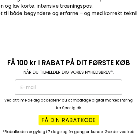
og lav korte, intensive træningspas.
et til både begyndere og erfarne – og med korrekt tekni
FÅ 100 kr I RABAT PÅ DIT FØRSTE KØB
NÅR DU TILMELDER DIG VORES NYHEDSBREV*.
Ved at tilmelde dig accepterer du at modtage digital markedsføring
fra Sportig.dk
FÅ DIN RABATKODE
*Rabatkoden er gyldig i 7 dage og én gang pr. kunde. Gælder ved køb