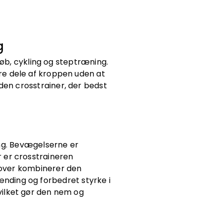
g
løb, cykling og steptræning.
ore dele af kroppen uden at
e den crosstrainer, der bedst
ing. Bevægelserne er
r er crosstraineren
dover kombinerer den
ænding og forbedret styrke i
vilket gør den nem og