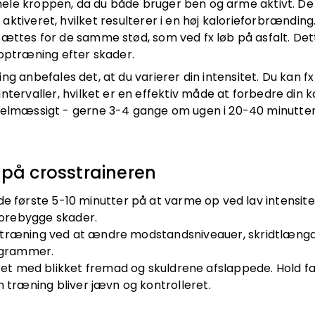
hele kroppen, da du både bruger ben og arme aktivt. D
le aktiveret, hvilket resulterer i en høj kalorieforbrændi
sættes for de samme stød, som ved fx løb på asfalt. Dett
noptræning efter skader.
ng anbefales det, at du varierer din intensitet. Du kan f
ntervaller, hvilket er en effektiv måde at forbedre din 
egelmæssigt - gerne 3-4 gange om ugen i 20-40 minutter
g på crosstraineren
de første 5-10 minutter på at varme op ved lav intensite
forebygge skader.
in træning ved at ændre modstandsniveauer, skridtlængd
ogrammer.
 ret med blikket fremad og skuldrene afslappede. Hold 
n træning bliver jævn og kontrolleret.