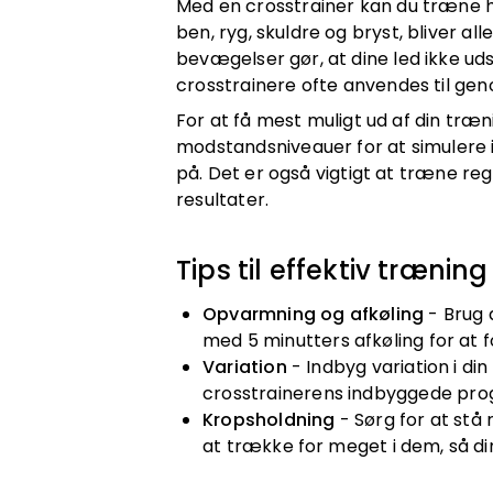
Med en crosstrainer kan du træne 
ben, ryg, skuldre og bryst, bliver al
bevægelser gør, at dine led ikke ud
crosstrainere ofte anvendes til ge
For at få mest muligt ud af din træni
modstandsniveauer for at simulere i
på. Det er også vigtigt at træne r
resultater.
Tips til effektiv trænin
Opvarmning og afkøling
- Brug 
med 5 minutters afkøling for at 
Variation
- Indbyg variation i d
crosstrainerens indbyggede pr
Kropsholdning
- Sørg for at stå
at trække for meget i dem, så di