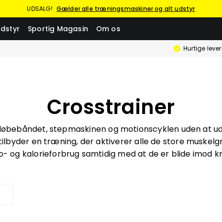
UDSALG!
Gælder alle træningsmaskiner og alt udstyr
dstyr
Sportig Magasin
Om os
Hurtige leve
Crosstrainer
øbebåndet, stepmaskinen og motionscyklen uden at u
lbyder en træning, der aktiverer alle de store muskelgru
io- og kalorieforbrug samtidig med at de er blide imod