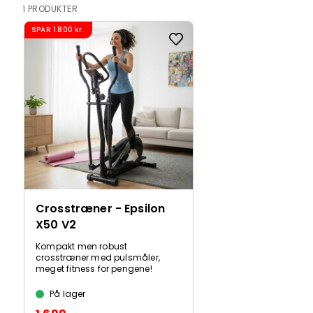
1 PRODUKTER
SPAR
1.800 kr.
Crosstræner - Epsilon
X50 V2
Kompakt men robust
crosstræner med pulsmåler,
meget fitness for pengene!
På lager