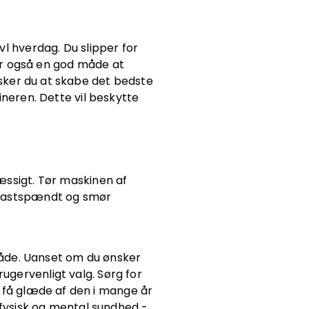
avl hverdag. Du slipper for
 er også en god måde at
nsker du at skabe det bedste
neren. Dette vil beskytte
mæssigt. Tør maskinen af
er fastspændt og smør
måde. Uanset om du ønsker
rugervenligt valg. Sørg for
n få glæde af den i mange år
 fysisk og mental sundhed -