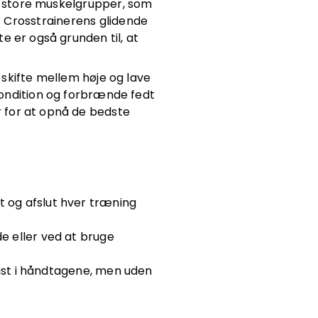
e store muskelgrupper, som
ng. Crosstrainerens glidende
e er også grunden til, at
x skifte mellem høje og lave
kondition og forbrænde fedt
 for at opnå de bedste
t og afslut hver træning
e eller ved at bruge
fast i håndtagene, men uden