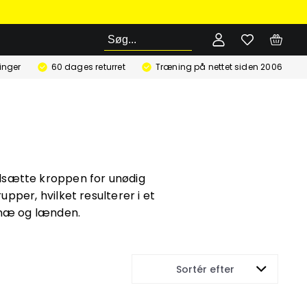
Søg
ringer
60 dages returret
Træning på nettet siden 2006
dsætte kroppen for unødig
pper, hvilket resulterer i et
 knæ og lænden.
Sortér efter