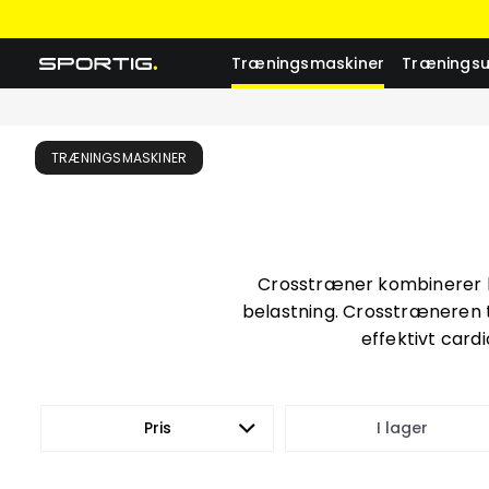
Træningsmaskiner
Træningsu
TRÆNINGSMASKINER
Crosstræner kombinerer l
belastning. Crosstræneren ti
effektivt card
Pris
I lager