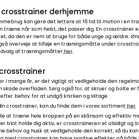
n crosstrainer derhjemme
emmebrug kan gøre det lettere at få tid til motion i en tr
kan træne når som helst, det passer dig. En crosstrainer
ivitet, da den er nem at bruge for både unge og ældre. Ø
å overveje at tilføje en træningsmåtte under crosstrai
 udvalg af træningsmåtter
her
.
crosstrainer
lder i mange år, er det vigtigt at vedligeholde den regel
kan skade overfladen. Sørg også for, at skruer og bolte 
fter behov for at undgå knirken og slitage.
 din crosstrainer, kan du finde dem i vores sortiment
her
.
måde at træne hele kroppen på en skånsom og effektiv 
er blot holde dig aktiv, er crosstraineren et alsidigt og b
ine behov og husk at vedligeholde den korrekt, så du ka
ng med crosstrainer kan have positive effekter på både