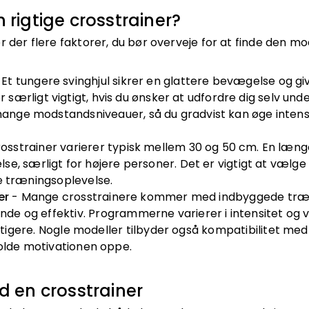
rigtige crosstrainer?
r der flere faktorer, du bør overveje for at finde den mod
 Et tungere svinghjul sikrer en glattere bevægelse og giv
ærligt vigtigt, hvis du ønsker at udfordre dig selv und
nge modstandsniveauer, så du gradvist kan øge intensit
osstrainer varierer typisk mellem 30 og 50 cm. En læng
, særligt for højere personer. Det er vigtigt at vælge e
e træningsoplevelse.
er
- Mange crosstrainere kommer med indbyggede tr
e og effektiv. Programmerne varierer i intensitet og v
igere. Nogle modeller tilbyder også kompatibilitet med 
holde motivationen oppe.
 en crosstrainer