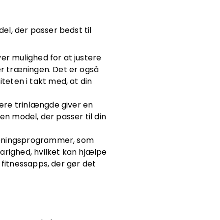
el, der passer bedst til
er mulighed for at justere
er træningen. Det er også
eten i takt med, at din
ere trinlængde giver en
n model, der passer til din
æningsprogrammer, som
arighed, hvilket kan hjælpe
fitnessapps, der gør det