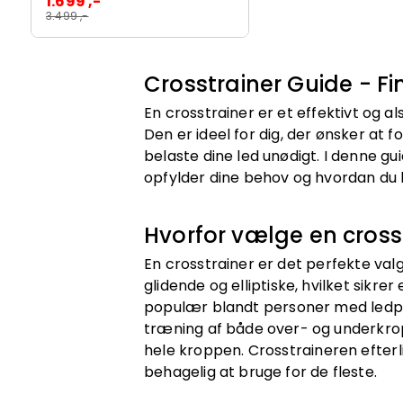
1.699 ,-
3.499 ,-
Crosstrainer Guide - Fi
En crosstrainer er et effektivt og 
Den er ideel for dig, der ønsker at
belaste dine led unødigt. I denne gui
opfylder dine behov og hvordan du
Hvorfor vælge en cross
En crosstrainer er det perfekte va
glidende og elliptiske, hvilket sikr
populær blandt personer med ledpr
træning af både over- og underkrop,
hele kroppen. Crosstraineren efterl
behagelig at bruge for de fleste.