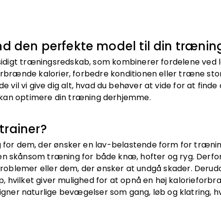
nd den perfekte model til din trænin
alsidigt træningsredskab, som kombinerer fordelene ved 
 forbrænde kalorier, forbedre konditionen eller træne st
de vil vi give dig alt, hvad du behøver at vide for at find
 kan optimere din træning derhjemme.
trainer?
lg for dem, der ønsker en lav-belastende form for træn
er en skånsom træning for både knæ, hofter og ryg. Derfo
oblemer eller dem, der ønsker at undgå skader. Deru
 hvilket giver mulighed for at opnå en høj kalorieforbr
igner naturlige bevægelser som gang, løb og klatring, h