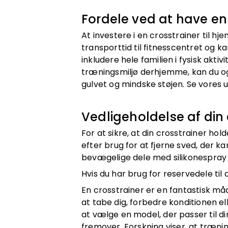
Fordele ved at have e
At investere i en crosstrainer til hj
transporttid til fitnesscentret og 
inkludere hele familien i fysisk akt
træningsmiljø derhjemme, kan du ogs
gulvet og mindske støjen. Se vores
Vedligeholdelse af din 
For at sikre, at din crosstrainer ho
efter brug for at fjerne sved, der 
bevægelige dele med silikonespray e
Hvis du har brug for reservedele til
En crosstrainer er en fantastisk 
at tabe dig, forbedre konditionen ell
at vælge en model, der passer til d
fremover. Forskning viser, at træni