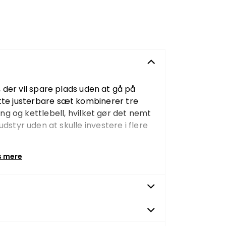
 der vil spare plads uden at gå på
te justerbare sæt kombinerer tre
ng og kettlebell, hvilket gør det nemt
tyr uden at skulle investere i flere
forskellige vægtniveauer, så du nemt
s mere
lse og dagsform. Vægten justeres
edskabet på opbevaringsbakken og
timal funktion bør vægten altid
plan overflade.
idigt, fremstillet af robust metal og