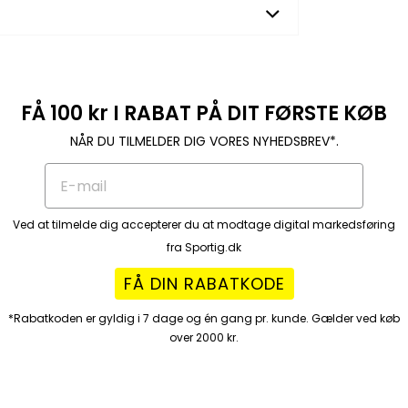
yamid og polypropylen.
for effektiv træning med høj komfort
– 17 – 18 – 19 – 21 – 24
FÅ 100 kr I RABAT PÅ DIT FØRSTE KØB
– 15 – 17 – 18,5 – 20 – 22 – 24
NÅR DU TILMELDER DIG VORES NYHEDSBREV*.
– 9 – 10 – 11 – 12
Ved at tilmelde dig accepterer du at modtage digital markedsføring
fra Sportig.dk
FÅ DIN RABATKODE
*Rabatkoden er gyldig i 7 dage og én gang pr. kunde. Gælder ved køb
over 2000 kr.