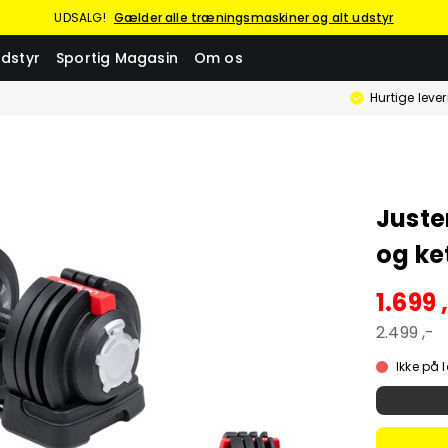
UDSALG!
Gælder alle træningsmaskiner og alt udstyr
dstyr
Sportig Magasin
Om os
Hurtige leve
Just
og ket
1.699 
2.499 ,-
Ikke på 