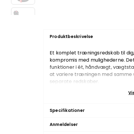
Produktbeskrivelse
Et komplet træningsredskab til dig,
kompromis med mulighederne. Det
funktioner i ét, håndvægt, vægtsta
at variere træningen med samme uds
separate redskaber.
Hver træningstilstand tilbyder 12 
Vi
kan tilpasse modstanden efter øve
hurtigt og nemt ved at placere r
Specifikationer
dreje til den ønskede vægt. For op
justeres, når redskabet står på en 
Anmeldelser
Sættet er pladsbesparende, men als