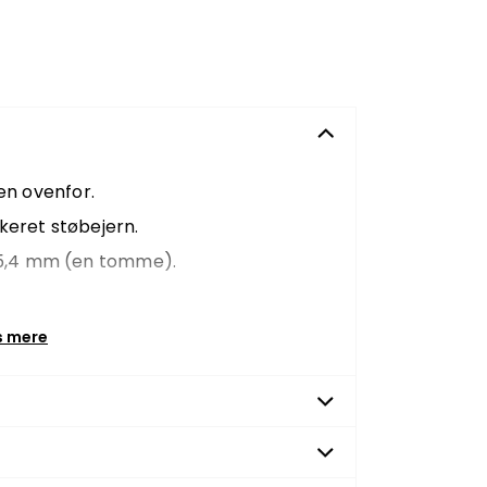
n ovenfor.
keret støbejern.
25,4 mm (en tomme).
s mere
 cm
 cm
 cm
cm