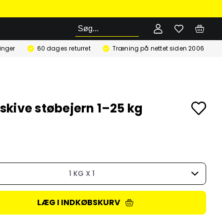
Søg
ringer
60 dages returret
Træning på nettet siden 2006
kive støbejern 1–25 kg
1 KG X 1
LÆG I INDKØBSKURV