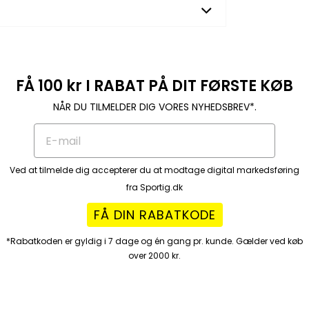
 cm
 cm
4,2 cm
FÅ 100 kr I RABAT PÅ DIT FØRSTE KØB
NÅR DU TILMELDER DIG VORES NYHEDSBREV*.
Ved at tilmelde dig accepterer du at modtage digital markedsføring
fra Sportig.dk
FÅ DIN RABATKODE
*Rabatkoden er gyldig i 7 dage og én gang pr. kunde. Gælder ved køb
over 2000 kr.