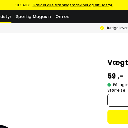
UDSALG!
Gælder alle træningsmaskiner og alt udstyr
dstyr
Sportig Magasin
Om os
Hurtige leve
Vægts
59 ,-
På lager
Størrelse