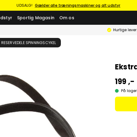
UDSALG!
Gælder alle træningsmaskiner og alt udstyr
dstyr
Sportig Magasin
Om os
Hurtige leve
RESERVEDELE SPINNINGSCYKEL
Ekstr
199 ,-
På lager