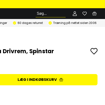
Søg
ringer
60 dages returret
Træning på nettet siden 2006
a Drivrem, Spinstar
LÆG I INDKØBSKURV