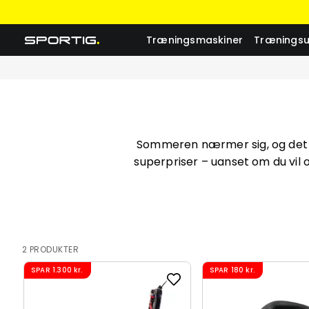
Træningsmaskiner
Træningsu
Sommeren nærmer sig, og det er 
superpriser – uanset om du vil o
2 PRODUKTER
SPAR
1.300 kr.
SPAR
180 kr.