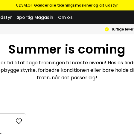
UDSALG!
Gælder alle træningsmaskiner og alt udstyr
dstyr
Sportig Magasin
Om os
Hurtige leve
Summer is coming
tid til at tage træningen til næste niveau! Hos os finder 
pbygge styrke, forbedre konditionen eller bare holde dig 
træn, når det passer dig!