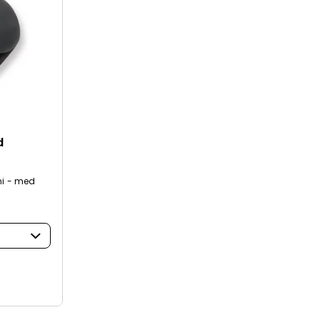
d
i - med