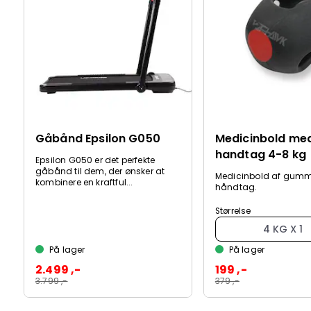
Gåbånd Epsilon G050
Medicinbold me
handtag 4-8 kg
Epsilon G050 er det perfekte
gåbånd til dem, der ønsker at
Medicinbold af gumm
kombinere en kraftful...
håndtag.
Størrelse
4 KG X 1
På lager
På lager
2.499 ,-
199 ,-
3.799 ,-
379 ,-